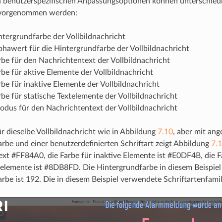
n benutzerspezifischen Anpassungsoptionen können unterschiedl
 vorgenommen werden:
ntergrundfarbe der Vollbildnachricht
phawert für die Hintergrundfarbe der Vollbildnachricht
rbe für den Nachrichtentext der Vollbildnachricht
rbe für aktive Elemente der Vollbildnachricht
rbe für inaktive Elemente der Vollbildnachricht
rbe für statische Textelemente der Vollbildnachricht
odus für den Nachrichtentext der Vollbildnachricht
für dieselbe Vollbildnachricht wie in Abbildung
7.10
, aber mit an
rbe und einer benutzerdefinierten Schriftart zeigt Abbildung
7.
xt #FF84A0, die Farbe für inaktive Elemente ist #E0DF4B, die F
telemente ist #8DB8FD. Die Hintergrundfarbe in diesem Beispiel
rbe ist 192. Die in diesem Beispiel verwendete Schriftartenfamil