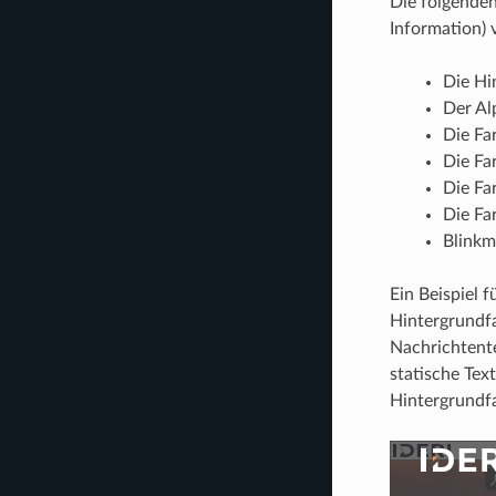
Die folgende
Information)
Die Hi
Der Al
Die Fa
Die Fa
Die Fa
Die Fa
Blinkm
Ein Beispiel 
Hintergrundfa
Nachrichtente
statische Tex
Hintergrundfa