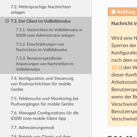
7.2. Mehrsprachige Nachrichten
Achtung
anlegen
7.3. Der Client im Vollbildmodus
Nachricht i
7.3.1. Nachrichten im Vollbildmodus in
IDERI note Administrator anlegen
Wird eine N
7.3.2. Einschränkungen von
Sperren der
Nachrichten im Vollbildmodus
Konfigurati
7.3.3. Benutzerspezifische
nach dem vo
Anpassungen von Nachrichten im
10.1
) den W
Vollbildmodus
dieser Konf
7.4. Konfiguration und Steuerung
Arbeitsstat
von Pushnachrichten für mobile
Benutzersp
Geräte
wenn der Be
7.5. Fehlersuche und Monitoring bei
Pushvorgängen für mobile Geräte
Verschwinde
Benutzerspe
7.6. Managed Configurations für die
IDERI note mobile Client App
Verschwinde
7.7. Adressierungsmodi
7.8. Betrieb von Clients auf dem