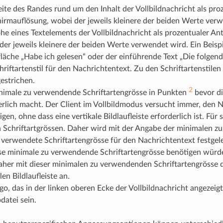
eite des Randes rund um den Inhalt der Vollbildnachricht als proz
hirmauflösung, wobei der jeweils kleinere der beiden Werte ver
he eines Textelements der Vollbildnachricht als prozentualer Ant
der jeweils kleinere der beiden Werte verwendet wird. Ein Beisp
fläche „Habe ich gelesen“ oder der einführende Text „Die folge
riftartenstil für den Nachrichtentext. Zu den Schriftartenstilen 
estrichen.
2
nimale zu verwendende Schriftartengrösse in Punkten
bevor die
erlich macht. Der Client im Vollbildmodus versucht immer, den N
gen, ohne dass eine vertikale Bildlaufleiste erforderlich ist. Fü
n Schriftartgrössen. Daher wird mit der Angabe der minimalen z
e verwendete Schriftartengrösse für den Nachrichtentext festgeleg
ese minimale zu verwendende Schriftartengrösse benötigen würde 
aher mit dieser minimalen zu verwendenden Schriftartengrösse da
len Bildlaufleiste an.
go, das in der linken oberen Ecke der Vollbildnachricht angezeig
datei sein.