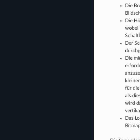
Die Br
Bildsc
Die Hö
wobei 
Schalt
Der Sch
durchg
Die mi
erford
anzuzei
kleine
für di
als di
wird d
vertika
Das Lo
Bitmap