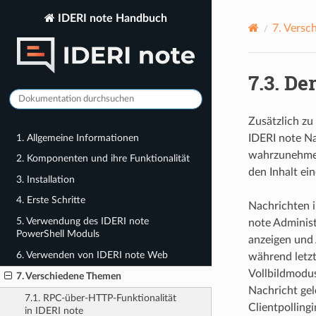
IDERI note Handbuch
7.
Versc
7.3.
Der
Zusätzlich zu
1. Allgemeine Informationen
IDERI note Na
wahrzunehmen.
2. Komponenten und ihre Funktionalität
den Inhalt ei
3. Installation
4. Erste Schritte
Nachrichten i
5. Verwendung des IDERI note
note Administ
PowerShell Moduls
anzeigen und 
6. Verwenden von IDERI note Web
während letzt
Vollbildmodus
7. Verschiedene Themen
Nachricht gel
7.1. RPC-über-HTTP-Funktionalität
Clientpollingi
in IDERI note