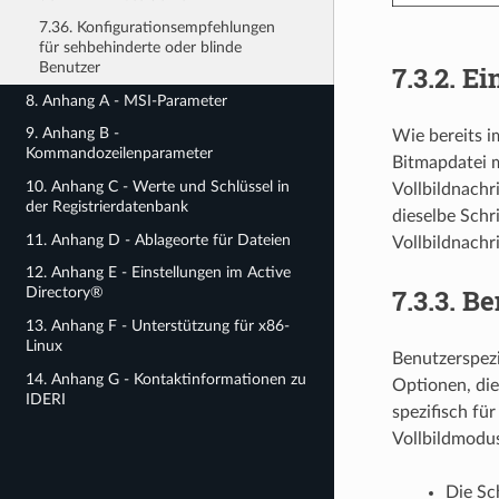
7.36. Konfigurationsempfehlungen
für sehbehinderte oder blinde
Benutzer
7.3.2.
Ei
8. Anhang A - MSI-Parameter
9. Anhang B -
Wie bereits i
Kommandozeilenparameter
Bitmapdatei m
10. Anhang C - Werte und Schlüssel in
Vollbildnachr
der Registrierdatenbank
dieselbe Schr
11. Anhang D - Ablageorte für Dateien
Vollbildnachr
12. Anhang E - Einstellungen im Active
7.3.3.
Be
Directory®
13. Anhang F - Unterstützung für x86-
Linux
Benutzerspezi
14. Anhang G - Kontaktinformationen zu
Optionen, die
IDERI
spezifisch f
Vollbildmodus
Die Sch