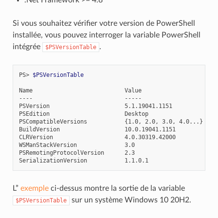
Si vous souhaitez vérifier votre version de PowerShell
installée, vous pouvez interroger la variable PowerShell
intégrée
.
$PSVersionTable
PS
>
$PSVersionTable
Name
Value
----
-----
PSVersion
5
.
1
.
19041
.
1151
PSEdition
Desktop
PSCompatibleVersions
{
1
.
0
,
2
.
0
,
3
.
0
,
4
.
0
...}
BuildVersion
10
.
0
.
19041
.
1151
CLRVersion
4
.
0
.
30319
.
42000
WSManStackVersion
3
.
0
PSRemotingProtocolVersion
2
.
3
SerializationVersion
1
.
1
.
0
.
1
L”
exemple
ci-dessus montre la sortie de la variable
sur un système Windows 10 20H2.
$PSVersionTable