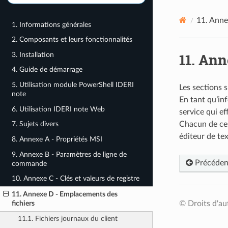
11.
Annex
1. Informations générales
2. Composants et leurs fonctionnalités
11.
Anne
3. Installation
4. Guide de démarrage
5. Utilisation module PowerShell IDERI
Les sections s
note
En tant qu’in
6. Utilisation IDERI note Web
service qui ef
Chacun de ces 
7. Sujets divers
éditeur de te
8. Annexe A - Propriétés MSI
9. Annexe B - Paramètres de ligne de
Précéden
commande
10. Annexe C - Clés et valeurs de registre
11. Annexe D - Emplacements des
fichiers
© Droits d'au
11.1. Fichiers journaux du client