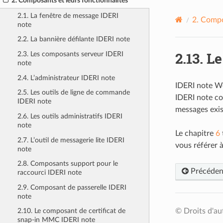
2. Composants et leurs fonctionnalités
2.1. La fenêtre de message IDERI
2.
Compos
note
2.2. La bannière défilante IDERI note
2.13.
Le
2.3. Les composants serveur IDERI
note
2.4. L’administrateur IDERI note
IDERI note We
2.5. Les outils de ligne de commande
IDERI note co
IDERI note
messages exis
2.6. Les outils administratifs IDERI
note
Le chapitre
6
2.7. L’outil de messagerie lite IDERI
vous référer 
note
2.8. Composants support pour le
Précéden
raccourci IDERI note
2.9. Composant de passerelle IDERI
note
© Droits d'au
2.10. Le composant de certificat de
snap-in MMC IDERI note